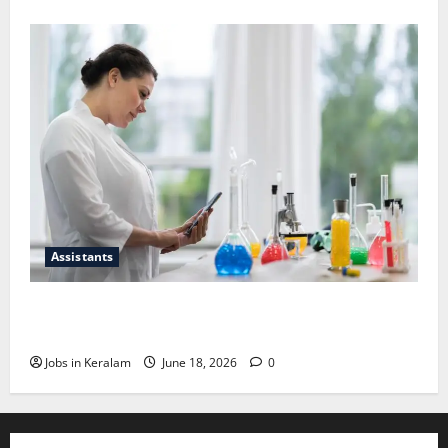
Assistants
സയന്റിഫിക് അപ്രന്റീസ്; അഭിമുഖം ജൂണ്‍
30ന്
Jobs in Keralam
June 18, 2026
0