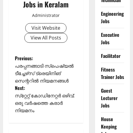
Technician
Jobs in Keralam
Engineering
Administrator
Jobs
Visit Website
Executive
View All Posts
Jobs
Facilitator
P
Previous:
പരപ്പനങ്ങാടി സ്‌പെഷ്യല്‍
Fitness
o
ടീച്ചേഴ്‌സ് ട്രെയിനിങ്
Trainer Jobs
സെന്ററില്‍ നിയമനങ്ങള്‍
s
Next:
Guest
t
സ്‌റ്റേറ്റ് കോഡിനേറ്റര്‍ ഒഴിവ്;
Lecturer
ഒരു വര്‍ഷത്തെ കരാര്‍
Jobs
n
നിയമനം
House
a
Keeping