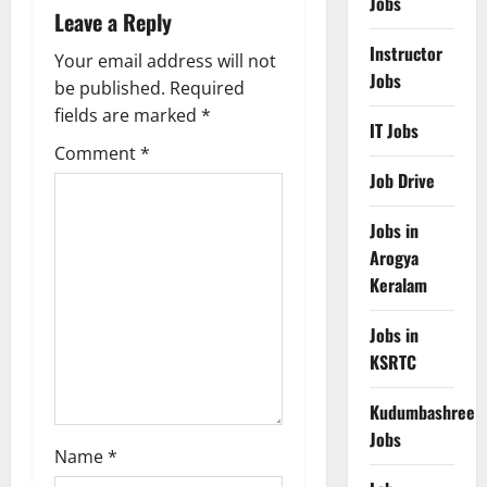
v
Jobs
Leave a Reply
i
Instructor
Your email address will not
Jobs
g
be published.
Required
fields are marked
*
IT Jobs
a
Comment
*
t
Job Drive
i
Jobs in
Arogya
o
Keralam
n
Jobs in
KSRTC
Kudumbashree
Jobs
Name
*