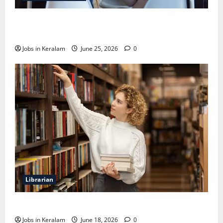
വടകര കോളേജ് ഓഫ് എഞ്ചിനീയറിങ്ങില്‍
അസി. പ്രൊഫസര്‍ നിയമനം
Jobs in Keralam
June 25, 2026
0
Librarian
ലൈബ്രേറിയന്‍ ഒഴിവ്; അഭിമുഖം ജൂണ്‍ 23ന്
Jobs in Keralam
June 18, 2026
0