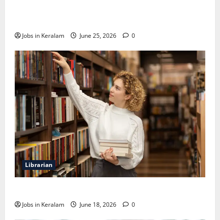
വടകര കോളേജ് ഓഫ് എഞ്ചിനീയറിങ്ങില്‍
അസി. പ്രൊഫസര്‍ നിയമനം
Jobs in Keralam
June 25, 2026
0
Librarian
ലൈബ്രേറിയന്‍ ഒഴിവ്; അഭിമുഖം ജൂണ്‍ 23ന്
Jobs in Keralam
June 18, 2026
0