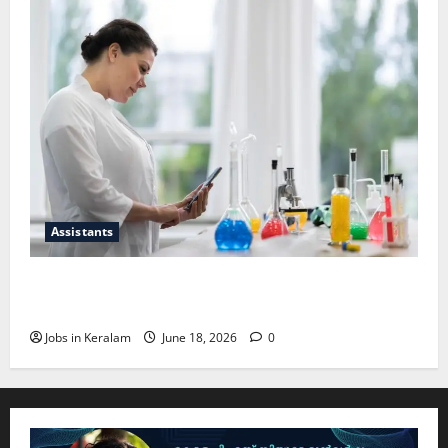
Assistants
സയന്റിഫിക് അപ്രന്റീസ്; അഭിമുഖം ജൂണ്‍
30ന്
Jobs in Keralam
June 18, 2026
0