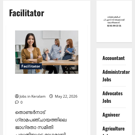
Facilitator
Accountant
Facilitator
Administrator
Jobs
വുമൺ ഫെസിലിറ്റേറ്റർ
നിയമനം
Advocates
Jobs in Keralam
May 22, 2026
Jobs
0
തൊണ്ടർനാട്
Agniveer
ഗ്രാമപഞ്ചായത്തിലെ
ജാഗ്രതാ സമിതി
Agriculture
പദ്ധതിയുടെ ഭാഗമായി