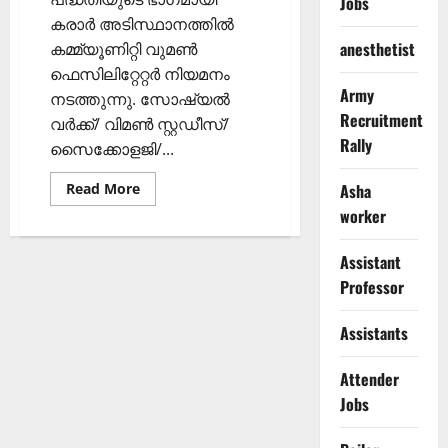
Jobs
കരാർ അടിസ്ഥാനത്തിൽ
anesthetist
കമ്മ്യൂണിറ്റി വുമൺ
ഫെസിലിറ്റേറ്റർ നിയമനം
Army
നടത്തുന്നു. സോഷ്യൽ
Recruitment
വർക്ക്/ വിമൺ സ്റ്റഡീസ്/
Rally
സൈക്കോളജി/...
Read
Asha
Read More
more
worker
about
വുമൺ
ഫെസിലിറ്റേറ്റർ
നിയമനം
Assistant
Professor
Assistants
Attender
Jobs