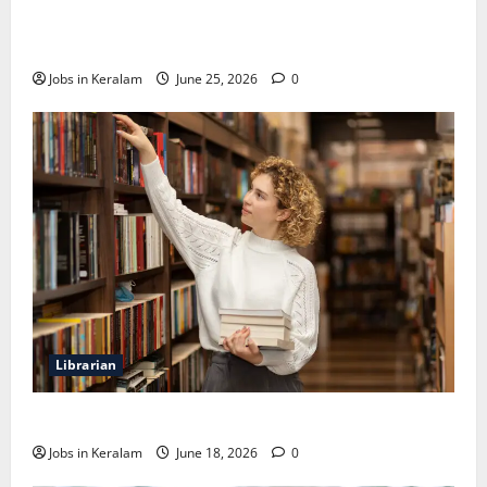
വടകര കോളേജ് ഓഫ് എഞ്ചിനീയറിങ്ങില്‍
അസി. പ്രൊഫസര്‍ നിയമനം
Jobs in Keralam
June 25, 2026
0
Librarian
ലൈബ്രേറിയന്‍ ഒഴിവ്; അഭിമുഖം ജൂണ്‍ 23ന്
Jobs in Keralam
June 18, 2026
0