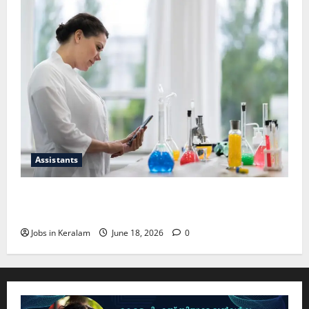
Assistants
സയന്റിഫിക് അപ്രന്റീസ്; അഭിമുഖം ജൂണ്‍
30ന്
Jobs in Keralam
June 18, 2026
0