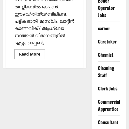
Boiler
തസ്തികയിൽ ഓപ്പൺ,
Operator
ഈഴവ/തിയ്യ/ബില്ലവ,
Jobs
പട്ടികജാതി, മുസ്ലിം, ലാറ്റിൻ
career
കാത്തലിക് / ആംഗ്ലോ
ഇന്ത്യൻ വിഭാഗങ്ങളിൽ
Caretaker
എട്ടും ഓപ്പൺ,...
Read
Read More
Chemist
more
about
മെക്കാനിക്ക്
Cleaning
ഒഴിവ്
Staff
Clerk Jobs
Commercial
Apprentice
Consultant