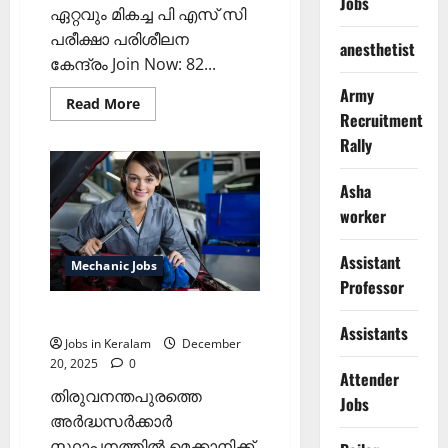
Jobs
ഏറ്റവും മികച്ച പി എസ് സി
പരീക്ഷാ പരിശീലന
anesthetist
കേന്ദ്രം Join Now: 82...
Army
Read
Read More
more
Recruitment
about
Rally
മത്സ്യഫെഡ്
ഒ.ബി.എം
സർവീസ്
സെന്ററുകളിൽ
Asha
മെക്കാനിക്കുകളെ
worker
നിയമിക്കുന്നു
Assistant
Mechanic Jobs
Professor
മെക്കാനിക്ക് ഒഴിവ്
Assistants
Jobs in Keralam
December
20, 2025
0
Attender
തിരുവനന്തപുരത്തെ
Jobs
അർദ്ധസർക്കാർ
സ്ഥാപനത്തിൽ മെക്കാനിക്ക്