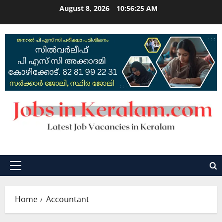
Skip
August 8, 2026
10:56:26 AM
to
content
Primary
Menu
Home
Accountant