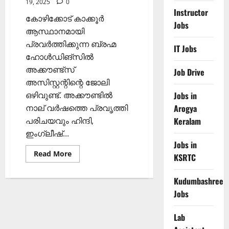
19, 2025
0
Instructor
കോഴിക്കോട് കാക്കൂര്‍
Jobs
ആസ്ഥാനമായി
പ്രവര്‍ത്തിക്കുന്ന ബ്രഹ്മ
IT Jobs
ഹോള്‍ഡിങ്‌സില്‍
അക്കൗണ്ട്‌സ്
Job Drive
അസിസ്റ്റന്റിന്റെ ജോലി
ഒഴിവുണ്ട്. അക്കൗണ്ടില്‍
Jobs in
നാല് വര്‍ഷത്തെ പ്രവൃത്തി
Arogya
പരിചയവും ഹിന്ദി,
Keralam
ഇംഗ്ലീഷ്...
Jobs in
Read
Read More
KSRTC
more
about
ബ്രഹ്മ
Kudumbashree
ഹോള്‍ഡിങ്‌സില്‍
അക്കൗണ്ട്‌സ്
Jobs
അസിസ്റ്റന്റിന്റെ
ഒഴിവ്
Lab