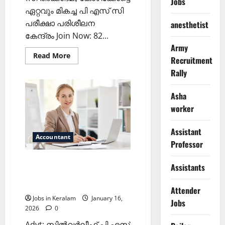
Jobs
ഏറ്റവും മികച്ച പി എസ് സി
പരീക്ഷാ പരിശീലന
anesthetist
കേന്ദ്രം Join Now: 82...
Army
Read
Read More
Recruitment
more
about
Rally
കുടുംബശ്രീ
സി.ഡി.എസ്സുകളില്‍
അക്കൗണ്ടന്റുമാരുടെ
Asha
ഒഴിവ്
worker
Assistant
Accountant
Professor
അക്കൗണ്ടന്റ് തസ്തികയിൽ
Assistants
ഒഴിവ്‌; ശമ്പള സ്‌കെയില്‍
31,100- 66,800 രൂപ
Attender
Jobs in Keralam
January 16,
Jobs
2026
0
Advt: സില്‍വര്‍ലീഫ് പി എസ്