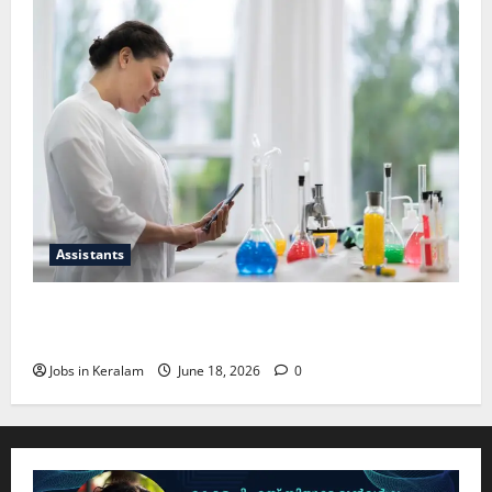
Assistants
സയന്റിഫിക് അപ്രന്റീസ്; അഭിമുഖം ജൂണ്‍
30ന്
Jobs in Keralam
June 18, 2026
0