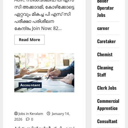
Boiler
സി അക്കാദമി, കോഴിക്കോട്ടെ
Operator
ഏറ്റവും മികച്ച പി എസ് സി
Jobs
പരീക്ഷാ പരിശീലന
career
കേന്ദ്രം Join Now: 82...
Read
Read More
Caretaker
more
about
അക്കൗണ്ടന്റ്
Chemist
തസ്തികയിൽ
ഒഴിവ്‌;
ശമ്പള
Cleaning
സ്‌കെയില്‍
31,100-
Staff
66,800
രൂപ
Accountant
Clerk Jobs
അക്കൗണ്ട്സ് ഓഫീസർ
Commercial
ഒഴിവ്
Apprentice
Jobs in Keralam
January 14,
2026
0
Consultant