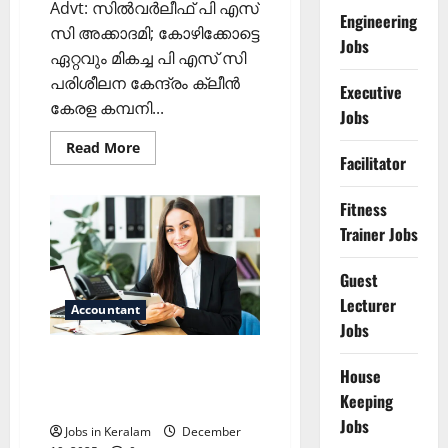
Advt: സില്‍വര്‍ലീഫ് പി എസ്
Engineering
സി അക്കാദമി; കോഴിക്കോട്ടെ
Jobs
ഏറ്റവും മികച്ച പി എസ് സി
പരിശീലന കേന്ദ്രം ക്ലീന്‍
Executive
കേരള കമ്പനി...
Jobs
Read
Read More
more
Facilitator
about
അക്കൗണ്ട്‌സ്
അസിസ്റ്റന്റ്
Fitness
ഒഴിവ്‌
Trainer Jobs
Guest
Lecturer
Accountant
Jobs
ബ്രഹ്മ ഹോള്‍ഡിങ്‌സില്‍
House
അക്കൗണ്ട്‌സ്
Keeping
അസിസ്റ്റന്റിന്റെ ഒഴിവ്
Jobs
Jobs in Keralam
December