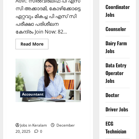
Advt: സില്‍വര്‍ലീഫ് പി എസ്
Coordinator
സി അക്കാദമി, കോഴിക്കോട്ടെ
Jobs
ഏറ്റവും മികച്ച പി എസ് സി
പരീക്ഷാ പരിശീലന
Counselor
കേന്ദ്രം Join Now: 82...
Dairy Farm
Read
Read More
more
Jobs
about
അക്കൗണ്ട്സ്
ഓഫീസർ
Data Entry
ഒഴിവ്
Operator
Jobs
Doctor
Accountant
Driver Jobs
അക്കൗണ്ട്‌സ് അസിസ്റ്റന്റ്
ഒഴിവ്‌
ECG
Jobs in Keralam
December
Technician
20, 2025
0