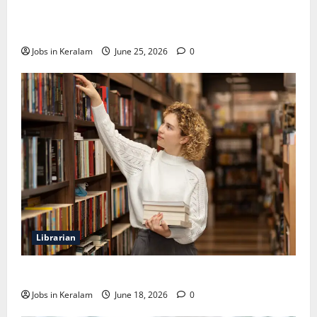
വടകര കോളേജ് ഓഫ് എഞ്ചിനീയറിങ്ങില്‍
അസി. പ്രൊഫസര്‍ നിയമനം
Jobs in Keralam
June 25, 2026
0
Librarian
ലൈബ്രേറിയന്‍ ഒഴിവ്; അഭിമുഖം ജൂണ്‍ 23ന്
Jobs in Keralam
June 18, 2026
0