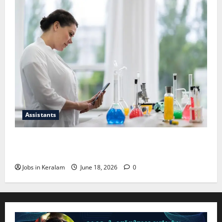
Assistants
സയന്റിഫിക് അപ്രന്റീസ്; അഭിമുഖം ജൂണ്‍
30ന്
Jobs in Keralam
June 18, 2026
0