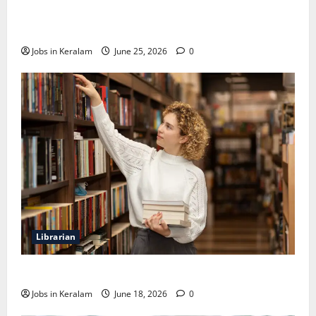
വടകര കോളേജ് ഓഫ് എഞ്ചിനീയറിങ്ങില്‍
അസി. പ്രൊഫസര്‍ നിയമനം
Jobs in Keralam
June 25, 2026
0
Librarian
ലൈബ്രേറിയന്‍ ഒഴിവ്; അഭിമുഖം ജൂണ്‍ 23ന്
Jobs in Keralam
June 18, 2026
0