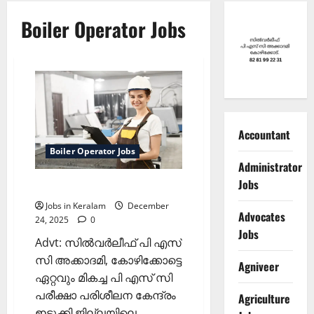
Boiler Operator Jobs
Accountant
Boiler Operator Jobs
Administrator
Jobs
ബോയിലർ ഓപ്പറേറ്റർ ഒഴിവ്
Jobs in Keralam
December
Advocates
24, 2025
0
Jobs
Advt: സില്‍വര്‍ലീഫ് പി എസ്
സി അക്കാദമി, കോഴിക്കോട്ടെ
Agniveer
ഏറ്റവും മികച്ച പി എസ് സി
പരീക്ഷാ പരിശീലന കേന്ദ്രം
Agriculture
ഇടുക്കി ജില്ലയിലെ...