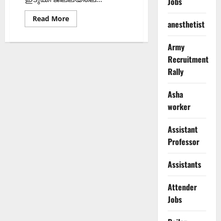
Jobs
Read
Read More
anesthetist
more
about
ബോയിലർ
ഓപ്പറേറ്റർ
Army
ഒഴിവ്
Recruitment
Rally
Asha
worker
Assistant
Professor
Assistants
Attender
Jobs