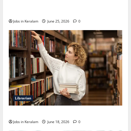
വടകര കോളേജ് ഓഫ് എഞ്ചിനീയറിങ്ങില്‍
അസി. പ്രൊഫസര്‍ നിയമനം
Jobs in Keralam
June 25, 2026
0
Librarian
ലൈബ്രേറിയന്‍ ഒഴിവ്; അഭിമുഖം ജൂണ്‍ 23ന്
Jobs in Keralam
June 18, 2026
0