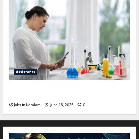
Assistants
സയന്റിഫിക് അപ്രന്റീസ്; അഭിമുഖം ജൂണ്‍
30ന്
Jobs in Keralam
June 18, 2026
0