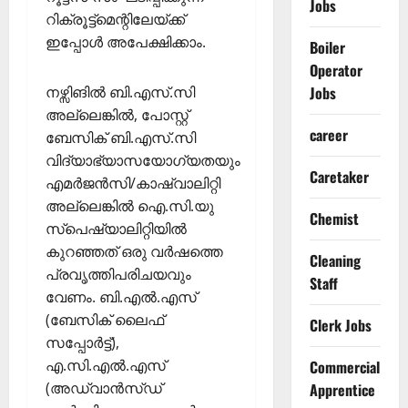
Jobs
റിക്രൂട്ട്മെന്റിലേയ്ക്ക്
ഇപ്പോള്‍ അപേക്ഷിക്കാം.
Boiler
Operator
നഴ്സിങില്‍ ബി.എസ്.സി
Jobs
അല്ലെങ്കിൽ, പോസ്റ്റ്
career
ബേസിക് ബി.എസ്.സി
വിദ്യാഭ്യാസയോഗ്യതയും
Caretaker
എമര്‍ജന്‍സി/കാഷ്വാലിറ്റി
അല്ലെങ്കില്‍ ഐ.സി.യു
Chemist
സ്പെഷ്യാലിറ്റിയില്‍
കുറഞ്ഞത് ഒരു വർഷത്തെ
Cleaning
പ്രവൃത്തിപരിചയവും
Staff
വേണം. ബി.എൽ.എസ്
(ബേസിക് ലൈഫ്
Clerk Jobs
സപ്പോർട്ട്),
എ.സി.എൽ.എസ്
Commercial
(അഡ്വാൻസ്ഡ്
Apprentice