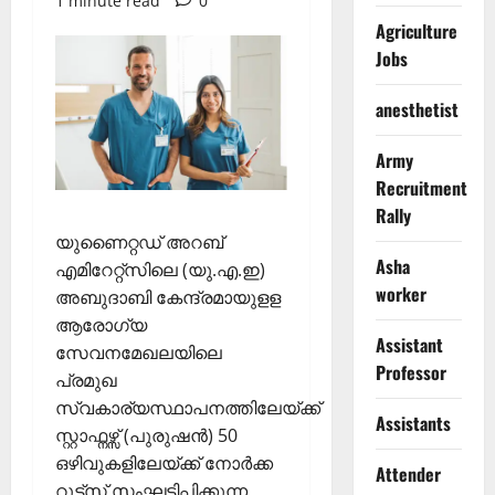
1 minute read
0
Agriculture
Jobs
anesthetist
Army
Recruitment
Rally
യുണൈറ്റഡ് അറബ്
Asha
എമിറേറ്റ്സിലെ (യു.എ.ഇ)
worker
അബുദാബി കേന്ദ്രമായുളള
ആരോഗ്യ
Assistant
സേവനമേഖലയിലെ
Professor
പ്രമുഖ
സ്വകാര്യസ്ഥാപനത്തിലേയ്ക്ക്
Assistants
സ്റ്റാഫ്നഴ്സ് (പുരുഷന്‍) 50
ഒഴിവുകളിലേയ്ക്ക് നോര്‍ക്ക
Attender
റൂട്ട്സ് സംഘടിപ്പിക്കുന്ന