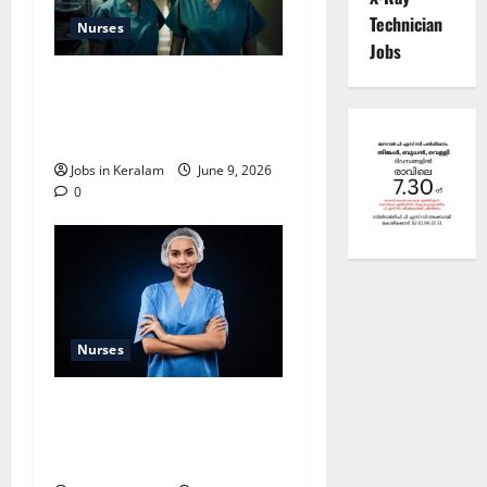
Technician
Nurses
Jobs
പൂക്കോട്ടൂരില്‍ ജൂനിയര്‍
പബ്ലിക് ഹെല്‍ത്ത്
നഴ്‌സ്- ഗ്രേഡ് 2 ഒഴിവ്
Jobs in Keralam
June 9, 2026
0
Nurses
സ്‌കൂളില്‍ നഴ്‌സിന്റെ
ഒഴിവ്; അഭിമുഖം ജൂണ്‍
എട്ടിന്‌