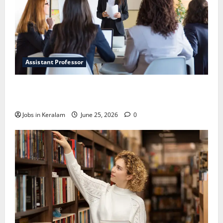
Assistant Professor
വടകര കോളേജ് ഓഫ് എഞ്ചിനീയറിങ്ങില്‍
അസി. പ്രൊഫസര്‍ നിയമനം
Jobs in Keralam
June 25, 2026
0