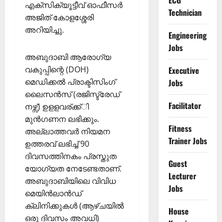
ECG
എക്സിക്യൂട്ടീവ് ഓഫീസർ
Technician
അജിത് കോളശ്ശേരി
അറിയിച്ചു.
Engineering
Jobs
അബുദാബി ആരോഗ്യ
വകുപ്പിന്റെ (DOH)
Executive
മെഡിക്കൽ പ്രാക്ടിസിംഗ്
Jobs
ലൈസൻസ് (രജിസ്ട്രേഡ്
Facilitator
നഴ്സ്) ഉളളവര്ക്ക്ി
മുന്‍ഗണന ലഭിക്കും.
Fitness
അല്ലാത്തവര്‍ നിയമന
Trainer Jobs
ഉത്തരവ് ലഭിച്ച് 90
ദിവസത്തിനകം പ്രസ്തുത
Guest
യോഗ്യത നേടേണ്ടതാണ്.
Lecturer
അബുദാബിയിലെ വിവിധ
Jobs
മെയിൻലാൻഡ്
ക്ലിനിക്കുകൾ (ആഴ്ചയിൽ
House
ഒരു ദിവസം അവധി)