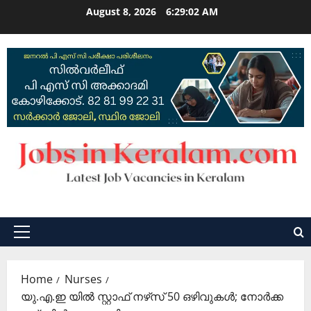
Skip
August 8, 2026
6:29:03 AM
to
content
Primary
Menu
Home
Nurses
യു.എ.ഇ യില്‍ സ്റ്റാഫ് നഴ്‌സ്‌ 50 ഒഴിവുകൾ; നോര്‍ക്ക