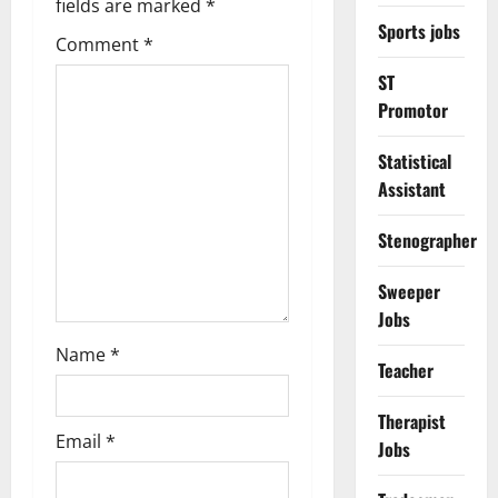
a
fields are marked
*
Sports jobs
Comment
*
v
ST
i
Promotor
g
Statistical
Assistant
a
t
Stenographer
i
Sweeper
Jobs
o
Name
*
Teacher
n
Therapist
Email
*
Jobs