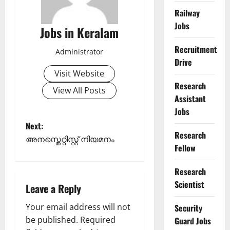
Railway
Jobs
Jobs in Keralam
Recruitment
Administrator
Drive
Visit Website
Research
View All Posts
Assistant
Jobs
P
Next:
Research
അനസ്തെറ്റിസ്റ്റ് നിയമനം
o
Fellow
s
Research
Scientist
Leave a Reply
t
Your email address will not
Security
n
be published.
Required
Guard Jobs