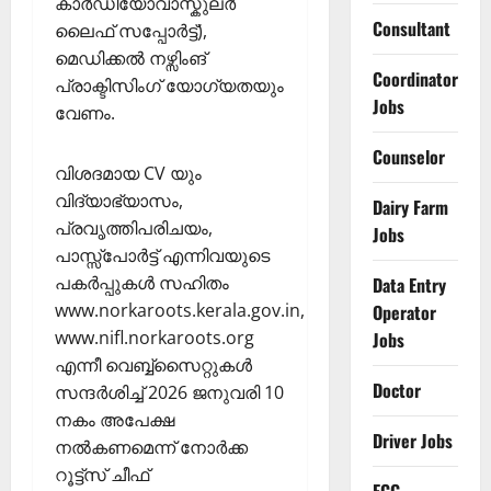
കാർഡിയോവാസ്കുലർ
Consultant
ലൈഫ് സപ്പോർട്ട്),
മെഡിക്കൽ നഴ്സിംങ്
Coordinator
പ്രാക്ടിസിംഗ് യോഗ്യതയും
Jobs
വേണം.
Counselor
വിശദമായ CV യും
വിദ്യാഭ്യാസം,
Dairy Farm
പ്രവൃത്തിപരിചയം,
Jobs
പാസ്സ്പോര്‍ട്ട് എന്നിവയുടെ
പകര്‍പ്പുകൾ സഹിതം
Data Entry
www.norkaroots.kerala.gov.in,
Operator
www.nifl.norkaroots.org
Jobs
എന്നീ വെബ്ബ്സൈറ്റുകൾ
Doctor
സന്ദര്‍ശിച്ച് 2026 ജനുവരി 10
നകം അപേക്ഷ
Driver Jobs
നല്‍കണമെന്ന് നോർക്ക
റൂട്ട്സ് ചീഫ്