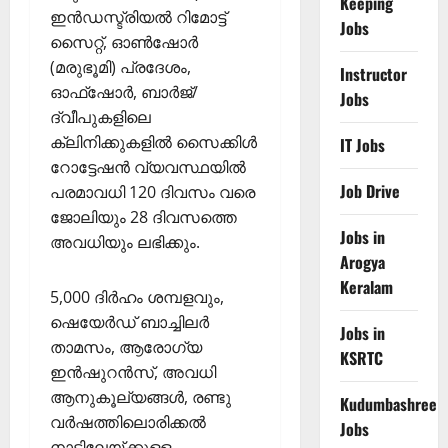
Keeping
ഇൻഡസ്ട്രിയൽ റിമോട്ട്
Jobs
സൈറ്റ്, ഓൺഷോർ
(മരുഭൂമി) പ്രദേശം,
Instructor
ഓഫ്ഷോർ, ബാർജ്/
Jobs
ദ്വീപുകളിലെ
ക്ലിനിക്കുകളില്‍ സൈക്കിൾ
IT Jobs
റോട്ടേഷൻ വ്യവസ്ഥയില്‍
Job Drive
പരമാവധി 120 ദിവസം വരെ
ജോലിയും 28 ദിവസത്തെ
Jobs in
അവധിയും ലഭിക്കും.
Arogya
Keralam
5,000 ദിര്‍ഹം ശമ്പളവും,
ഷെയേര്‍ഡ് ബാച്ചിലർ
Jobs in
താമസം, ആരോഗ്യ
KSRTC
ഇൻഷുറൻസ്, അവധി
ആനുകൂല്യങ്ങള്‍, രണ്ടു
Kudumbashree
വർഷത്തിലൊരിക്കൽ
Jobs
നാട്ടിലേയ്ക്കുളള