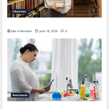
Librarian
ലൈബ്രേറിയന്‍ ഒഴിവ്; അഭിമുഖം ജൂണ്‍ 23ന്
Jobs in Keralam
June 18, 2026
0
Assistants
സയന്റിഫിക് അപ്രന്റീസ്; അഭിമുഖം ജൂണ്‍