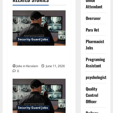
Office
Attendant
Overseer
Para Vet
Security Guard Jobs
Pharmacist
Jobs
ഇടുക്കിയില്‍ ഹോം
ഗാര്‍ഡ് തെരഞ്ഞെടുപ്പ്
Programing
Assistant
Jobs in Keralam
June 11, 2026
0
psychologist
Quality
Control
Officer
Security Guard Jobs