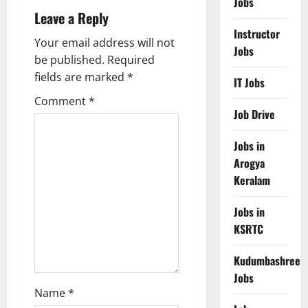
v
Jobs
Leave a Reply
i
Instructor
Your email address will not
Jobs
g
be published.
Required
fields are marked
*
IT Jobs
a
Comment
*
Job Drive
t
Jobs in
i
Arogya
o
Keralam
n
Jobs in
KSRTC
Kudumbashree
Jobs
Name
*