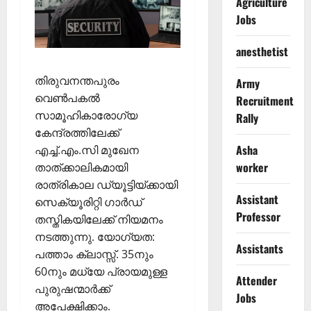
Agriculture
Jobs
anesthetist
തിരുവനന്തപുരം
Army
വെണ്‍പകല്‍
Recruitment
സാമൂഹികാരോഗ്യ
Rally
കേന്ദ്രത്തിലേക്ക്
Asha
എച്ച്.എം.സി മുഖേന
worker
താത്ക്കാലികമായി
രാത്രികാല ഡ്യൂട്ടിയ്ക്കായി
Assistant
സെക്യൂരിറ്റി ഗാര്‍ഡ്
Professor
തസ്തികയിലേക്ക് നിയമനം
നടത്തുന്നു. യോഗ്യത:
Assistants
പത്താം ക്ലാസ്സ്. 35നും
60നും മധ്യേ പ്രായമുള്ള
Attender
പുരുഷന്മാര്‍ക്ക്
Jobs
അപേക്ഷിക്കാം.