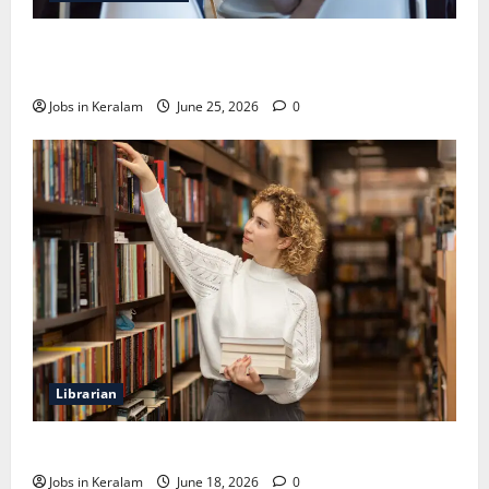
വടകര കോളേജ് ഓഫ് എഞ്ചിനീയറിങ്ങില്‍
അസി. പ്രൊഫസര്‍ നിയമനം
Jobs in Keralam
June 25, 2026
0
Librarian
ലൈബ്രേറിയന്‍ ഒഴിവ്; അഭിമുഖം ജൂണ്‍ 23ന്
Jobs in Keralam
June 18, 2026
0