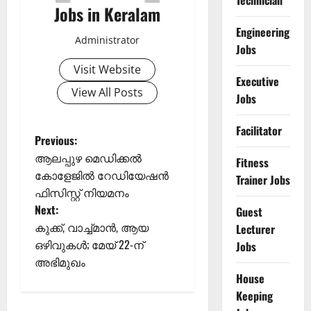
Technician
Jobs in Keralam
Engineering
Administrator
Jobs
Visit Website
Executive
View All Posts
Jobs
Facilitator
P
Previous:
ആലപ്പുഴ മെഡിക്കൽ
Fitness
o
കോളേജിൽ റേഡിയേഷൻ
Trainer Jobs
ഫിസിസ്റ്റ് നിയമനം
s
Next:
Guest
t
കുക്ക്, വാച്ച്മാൻ, ആയ
Lecturer
ഒഴിവുകൾ; മേയ് 22-ന്
Jobs
n
അഭിമുഖം
House
a
Keeping