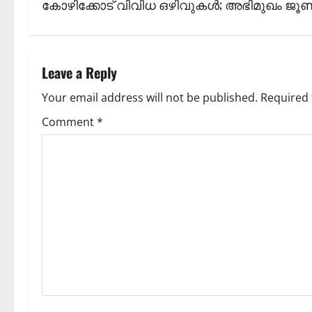
s
കോഴിക്കോട് വിവിധ ഒഴിവുകള്‍; അഭിമുഖം ജൂണ്‍
t
n
Leave a Reply
a
Your email address will not be published.
Required 
v
Comment
*
i
g
a
t
i
o