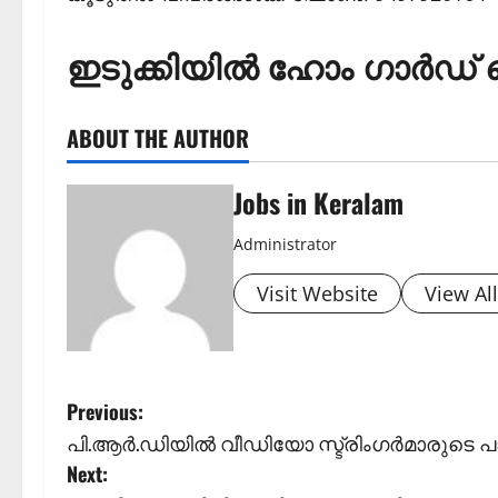
ഇടുക്കിയില്‍ ഹോം ഗാര്‍ഡ് 
ABOUT THE AUTHOR
Jobs in Keralam
Administrator
Visit Website
View Al
P
Previous:
പി.ആര്‍.ഡിയില്‍ വീഡിയോ സ്ട്രിംഗര്‍മാരുടെ പാ
o
Next: