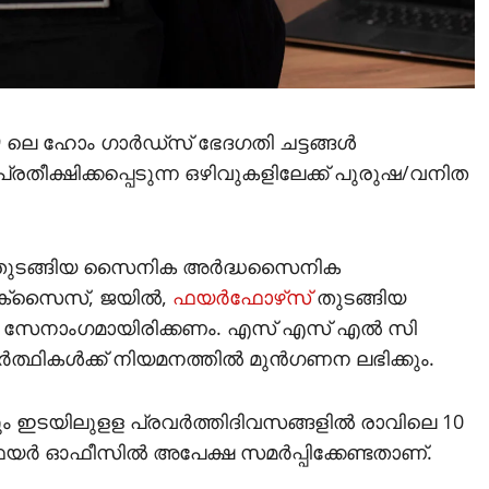
9 ലെ ഹോം ഗാര്‍ഡ്‌സ് ഭേദഗതി ചട്ടങ്ങള്‍
പ്രതീക്ഷിക്കപ്പെടുന്ന ഒഴിവുകളിലേക്ക് പുരുഷ/വനിത
്ടറി തുടങ്ങിയ സൈനിക അര്‍ദ്ധസൈനിക
എക്‌സൈസ്, ജയില്‍,
ഫയര്‍ഫോഴ്‌സ്
തുടങ്ങിയ
ച്ച സേനാംഗമായിരിക്കണം. എസ് എസ് എല്‍ സി
ഥികള്‍ക്ക് നിയമനത്തില്‍ മുന്‍ഗണന ലഭിക്കും.
ും ഇടയിലുളള പ്രവര്‍ത്തിദിവസങ്ങളില്‍ രാവിലെ 10
ഫയര്‍ ഓഫീസില്‍ അപേക്ഷ സമര്‍പ്പിക്കേണ്ടതാണ്.