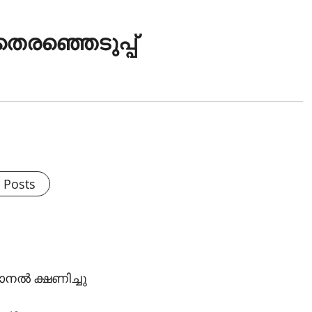
തെരഞ്ഞെടുപ്പ്
l Posts
നല്‍ ക്ഷണിച്ചു