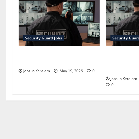
Security Guard Jobs
Security Guar
വെണ്‍പകലില്‍ സെക്യൂരിറ്റി
കോഴിക്കോട് 
ഗാര്‍ഡ് നിയമനം
കോളേജ് ആശ
സെക്യൂരിറ്
Jobs in Keralam
May 19, 2026
0
Jobs in Keralam
0