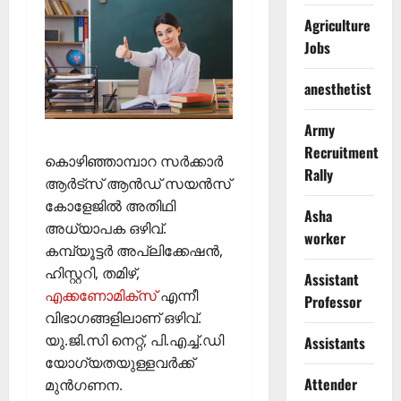
Agriculture
Jobs
anesthetist
Army
Recruitment
കൊഴിഞ്ഞാമ്പാറ സര്‍ക്കാര്‍
Rally
ആര്‍ട്‌സ് ആന്‍ഡ് സയന്‍സ്
കോളേജില്‍ അതിഥി
Asha
അധ്യാപക ഒഴിവ്.
worker
കമ്പ്യൂട്ടര്‍ അപ്ലിക്കേഷന്‍,
ഹിസ്റ്ററി, തമിഴ്,
Assistant
എക്കണോമിക്‌സ്
എന്നീ
Professor
വിഭാഗങ്ങളിലാണ് ഒഴിവ്.
യു.ജി.സി നെറ്റ്, പി.എച്ച്.ഡി
Assistants
യോഗ്യതയുള്ളവര്‍ക്ക്
Attender
മുന്‍ഗണന.