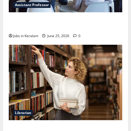
Assistant Professor
വടകര കോളേജ് ഓഫ് എഞ്ചിനീയറിങ്ങില്‍
അസി. പ്രൊഫസര്‍ നിയമനം
Jobs in Keralam
June 25, 2026
0
Librarian
ലൈബ്രേറിയന്‍ ഒഴിവ്; അഭിമുഖം ജൂണ്‍ 23ന്