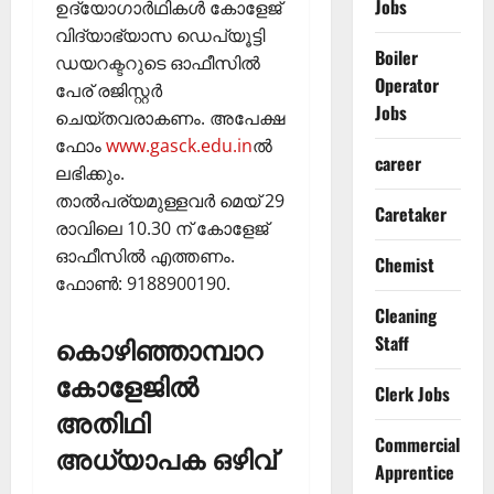
Jobs
ഉദ്യോഗാര്‍ഥികള്‍ കോളേജ്
വിദ്യാഭ്യാസ ഡെപ്യൂട്ടി
Boiler
ഡയറക്ടറുടെ ഓഫീസിൽ
Operator
പേര് രജിസ്റ്റര്‍
Jobs
ചെയ്തവരാകണം. അപേക്ഷ
ഫോം
www.gasck.edu.in
ല്‍
career
ലഭിക്കും.
താല്‍പര്യമുള്ളവര്‍ മെയ് 29
Caretaker
രാവിലെ 10.30 ന് കോളേജ്
ഓഫീസില്‍ എത്തണം.
Chemist
ഫോണ്‍: 9188900190.
Cleaning
കൊഴിഞ്ഞാമ്പാറ
Staff
കോളേജില്‍
Clerk Jobs
അതിഥി
Commercial
അധ്യാപക ഒഴിവ്
Apprentice