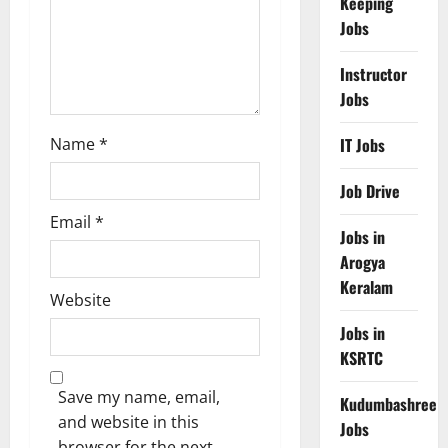
Keeping
o
Jobs
n
Instructor
Jobs
Name
*
IT Jobs
Job Drive
Email
*
Jobs in
Arogya
Keralam
Website
Jobs in
KSRTC
Save my name, email,
Kudumbashree
and website in this
Jobs
browser for the next