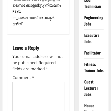
ECG
o
സൈക്കോളജിസ്റ്റ് നിയമനം
Technician
Next:
s
കുഴല്‍മന്ദത്ത്‌ ഡോക്ടര്‍
Engineering
t
ഒഴിവ്
Jobs
n
Executive
Jobs
a
Leave a Reply
Facilitator
v
Your email address will not
be published.
Required
Fitness
i
fields are marked
*
Trainer Jobs
g
Comment
*
Guest
a
Lecturer
Jobs
t
House
i