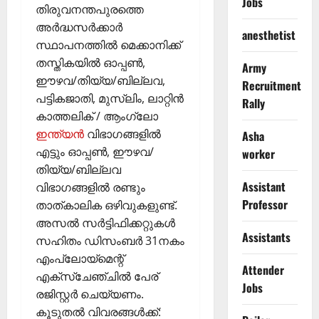
Jobs
തിരുവനന്തപുരത്തെ
അർദ്ധസർക്കാർ
anesthetist
സ്ഥാപനത്തിൽ മെക്കാനിക്ക്
തസ്തികയിൽ ഓപ്പൺ,
Army
ഈഴവ/തിയ്യ/ബില്ലവ,
Recruitment
പട്ടികജാതി, മുസ്ലിം, ലാറ്റിൻ
Rally
കാത്തലിക് / ആംഗ്ലോ
ഇന്ത്യൻ
വിഭാഗങ്ങളിൽ
Asha
എട്ടും ഓപ്പൺ, ഈഴവ/
worker
തിയ്യ/ബില്ലവ
Assistant
വിഭാഗങ്ങളിൽ രണ്ടും
Professor
താത്കാലിക ഒഴിവുകളുണ്ട്.
അസൽ സർട്ടിഫിക്കറ്റുകൾ
Assistants
സഹിതം ഡിസംബർ 31നകം
എംപ്ലോയ്മെന്റ്
Attender
എക്സ്ചേഞ്ചിൽ പേര്
Jobs
രജിസ്റ്റർ ചെയ്യണം.
കൂടുതൽ വിവരങ്ങൾക്ക്: