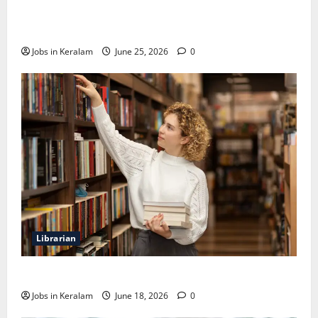
വടകര കോളേജ് ഓഫ് എഞ്ചിനീയറിങ്ങില്‍
അസി. പ്രൊഫസര്‍ നിയമനം
Jobs in Keralam
June 25, 2026
0
Librarian
ലൈബ്രേറിയന്‍ ഒഴിവ്; അഭിമുഖം ജൂണ്‍ 23ന്
Jobs in Keralam
June 18, 2026
0