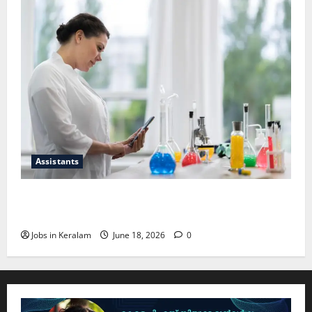
Assistants
സയന്റിഫിക് അപ്രന്റീസ്; അഭിമുഖം ജൂണ്‍
30ന്
Jobs in Keralam
June 18, 2026
0