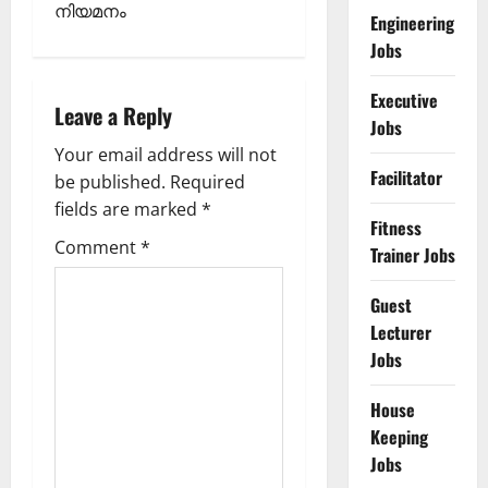
t
നിയമനം
Engineering
Jobs
n
a
Executive
Leave a Reply
Jobs
v
Your email address will not
Facilitator
be published.
Required
i
fields are marked
*
Fitness
g
Comment
*
Trainer Jobs
a
Guest
t
Lecturer
Jobs
i
House
o
Keeping
Jobs
n