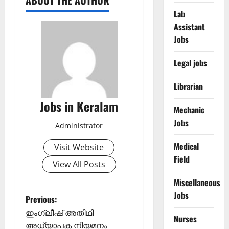
ABOUT THE AUTHOR
Lab
Assistant
Jobs
Legal jobs
Librarian
Jobs in Keralam
Mechanic
Jobs
Administrator
Medical
Visit Website
Field
View All Posts
Miscellaneous
Jobs
P
Previous:
ഇംഗ്ലീഷ് അതിഥി
Nurses
o
അധ്യാപക നിയമനം