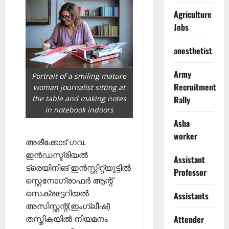
Agriculture
Jobs
anesthetist
Army
Portrait of a smiling mature
Recruitment
woman journalist sitting at
the table and making notes
Rally
in notebook indoors
Asha
worker
അരീക്കോട് ഗവ.
ഇന്‍ഡസ്ട്രിയല്‍
Assistant
ട്രെയിനിങ് ഇന്‍സ്റ്റിറ്റ്യൂട്ടില്‍
Professor
സ്റ്റെനോഗ്രാഫര്‍ ആന്റ്
സെക്രട്ടേറിയല്‍
Assistants
അസിസ്റ്റന്റ്(ഇംഗ്ലീഷ്)
തസ്തികയില്‍ നിയമനം
Attender