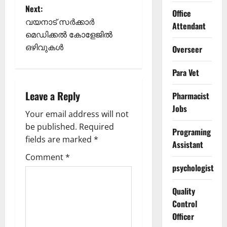
Next:
s
Office
വയനാട് സർക്കാർ
Attendant
t
മെഡിക്കൽ കോളേജിൽ
ഒഴിവുകള്‍
Overseer
n
Para Vet
a
Leave a Reply
Pharmacist
v
Jobs
Your email address will not
i
be published.
Required
Programing
g
fields are marked
*
Assistant
Comment
*
a
psychologist
t
Quality
i
Control
Officer