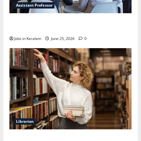
Assistant Professor
വടകര കോളേജ് ഓഫ് എഞ്ചിനീയറിങ്ങില്‍
അസി. പ്രൊഫസര്‍ നിയമനം
Jobs in Keralam
June 25, 2026
0
Librarian
ലൈബ്രേറിയന്‍ ഒഴിവ്; അഭിമുഖം ജൂണ്‍ 23ന്