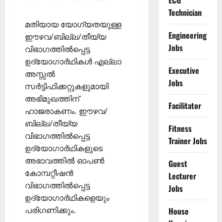
ECG
Technician
മതിയായ യോഗ്യതയുള്ള
Engineering
ഈഴവ/ബില്ല/തീയ്യ
Jobs
വിഭാഗത്തില്‍പ്പെട്ട
ഉദ്യോഗാര്‍ഥികള്‍ എല്ലാ
Executive
അസ്സല്‍
Jobs
സര്‍ട്ടിഫിക്കറ്റുകളുമായി
അഭിമുഖത്തിന്
Facilitator
ഹാജരാകണം. ഈഴവ/
ബില്ല/തീയ്യ
Fitness
വിഭാഗത്തില്‍പ്പെട്ട
Trainer Jobs
ഉദ്യോഗാര്‍ഥികളുടെ
അഭാവത്തില്‍ ഓപണ്‍
Guest
കോമ്പറ്റീഷന്‍
Lecturer
വിഭാഗത്തില്‍പ്പെട്ട
Jobs
ഉദ്യോഗാര്‍ഥികളെയും
പരിഗണിക്കും.
House