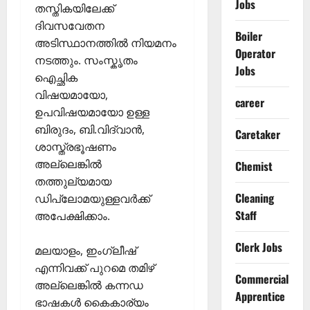
Jobs
തസ്തികയിലേക്ക്
ദിവസവേതന
Boiler
അടിസ്ഥാനത്തിൽ നിയമനം
Operator
നടത്തും. സംസ്കൃതം
Jobs
ഐച്ഛിക
വിഷയമായോ,
career
ഉപവിഷയമായോ ഉള്ള
ബിരുദം, ബി.വിദ്വാൻ,
Caretaker
ശാസ്ത്രഭൂഷണം
അല്ലെങ്കിൽ
Chemist
തത്തുല്യമായ
Cleaning
ഡിപ്ലോമയുള്ളവർക്ക്
Staff
അപേക്ഷിക്കാം.
Clerk Jobs
മലയാളം, ഇംഗ്ലീഷ്
എന്നിവക്ക് പുറമെ തമിഴ്
Commercial
അല്ലെങ്കിൽ കന്നഡ
Apprentice
ഭാഷകൾ കൈകാര്യം