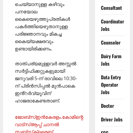
ചെയ്യാനുള്ള കഴിവും
Consultant
പനയോല
കൈയെഴുത്തുപ്രതികൾ
Coordinator
പകർത്തിയെഴുതാനുള്ള
Jobs
പരിജ്ഞാനവും മികച്ച
കൈയ്യക്ഷരവും
Counselor
ഉണ്ടായിരിക്കണം.
Dairy Farm
Jobs
താത്പര്യമുള്ളവർ അസ്സൽ
സർട്ടിഫിക്കറ്റുകളുമായി
Data Entry
ജനുവരി 5-ന് രാവിലെ 10:30-
Operator
ന് പ്രിൻസിപ്പൽ മുൻപാകെ
Jobs
ഇൻ്റർവ്യൂവിന്
ഹാജരാകേണ്ടതാണ്.
Doctor
ജോബ്‌സ്ഇന്‍കേരളം.കോമിന്റെ
Driver Jobs
വാട്‌സ്ആപ്പ് ചാനല്‍
സബ്‌സ്‌ക്രൈബ്