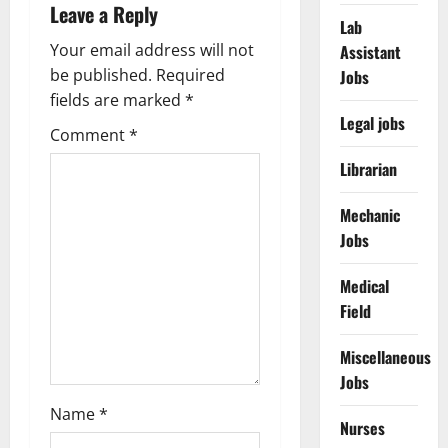
a
Leave a Reply
Lab
v
Your email address will not
Assistant
be published.
Required
Jobs
i
fields are marked
*
Legal jobs
g
Comment
*
a
Librarian
t
Mechanic
Jobs
i
Medical
o
Field
n
Miscellaneous
Jobs
Name
*
Nurses