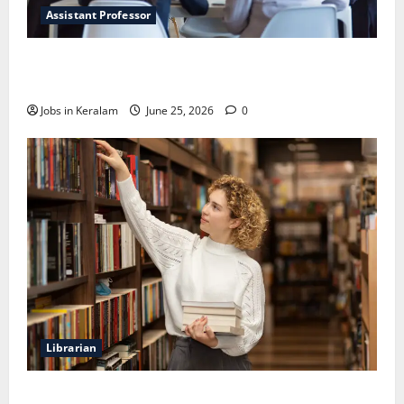
Assistant Professor
വടകര കോളേജ് ഓഫ് എഞ്ചിനീയറിങ്ങില്‍
അസി. പ്രൊഫസര്‍ നിയമനം
Jobs in Keralam
June 25, 2026
0
Librarian
ലൈബ്രേറിയന്‍ ഒഴിവ്; അഭിമുഖം ജൂണ്‍ 23ന്