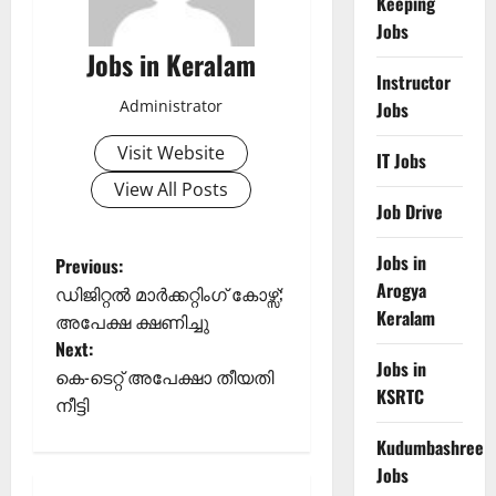
Keeping
Jobs
Jobs in Keralam
Instructor
Administrator
Jobs
Visit Website
IT Jobs
View All Posts
Job Drive
Jobs in
P
Previous:
Arogya
ഡിജിറ്റൽ മാർക്കറ്റിംഗ് കോഴ്സ്;
o
Keralam
അപേക്ഷ ക്ഷണിച്ചു
Next:
s
Jobs in
കെ-ടെറ്റ് അപേക്ഷാ തീയതി
KSRTC
t
നീട്ടി
Kudumbashree
n
Jobs