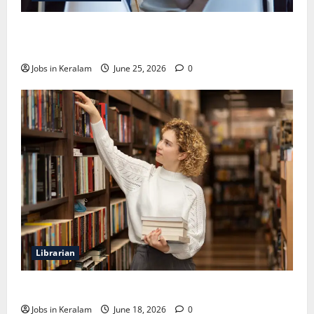
വടകര കോളേജ് ഓഫ് എഞ്ചിനീയറിങ്ങില്‍
അസി. പ്രൊഫസര്‍ നിയമനം
Jobs in Keralam
June 25, 2026
0
Librarian
ലൈബ്രേറിയന്‍ ഒഴിവ്; അഭിമുഖം ജൂണ്‍ 23ന്
Jobs in Keralam
June 18, 2026
0