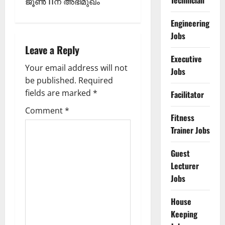
t
Technician
ജൂണ്‍ 11ന് അഭിമുഖം
n
Engineering
Jobs
a
Leave a Reply
Executive
v
Your email address will not
Jobs
be published.
Required
i
fields are marked
*
Facilitator
g
Comment
*
Fitness
a
Trainer Jobs
t
Guest
Lecturer
i
Jobs
o
House
n
Keeping