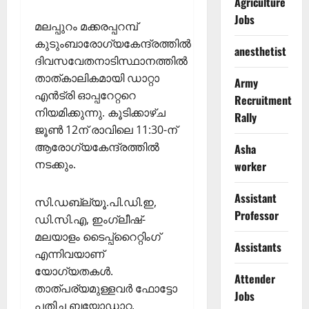
Agriculture
Jobs
മലപ്പുറം മക്കരപ്പറമ്പ്
കുടുംബാരോഗ്യകേന്ദ്രത്തില്‍
anesthetist
ദിവസവേതനാടിസ്ഥാനത്തില്‍
താത്കാലികമായി ഡാറ്റാ
Army
എന്‍ട്രി ഓപ്പറേറ്ററെ
Recruitment
നിയമിക്കുന്നു. കൂടിക്കാഴ്ച
Rally
ജൂണ്‍ 12ന് രാവിലെ 11:30-ന്
ആരോഗ്യകേന്ദ്രത്തില്‍
Asha
നടക്കും.
worker
Assistant
സി.ഡബ്ല്യൂ.പി.ഡി.ഇ,
Professor
ഡി.സി.എ, ഇംഗ്ലീഷ്-
മലയാളം ടൈപ്പ്‌റൈറ്റിംഗ്
Assistants
എന്നിവയാണ്
യോഗ്യതകള്‍.
Attender
താത്പര്യമുള്ളവര്‍ ഫോട്ടോ
Jobs
പതിച്ച ബയോഡാറ്റ,