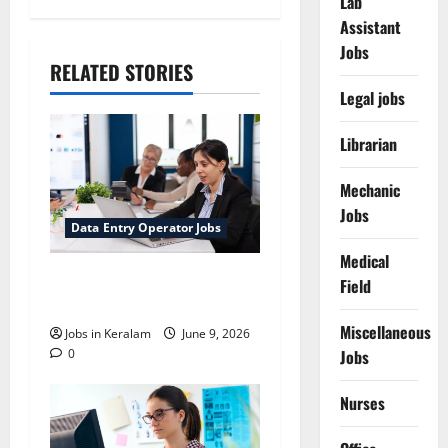
Lab
Assistant
Jobs
RELATED STORIES
Legal jobs
Librarian
Mechanic
Jobs
Data Entry Operator Jobs
Medical
ഡേറ്റാ എൻട്രി
Field
ഓപ്പറേറ്റർ ട്രെയിനി
Miscellaneous
Jobs in Keralam
June 9, 2026
0
Jobs
Nurses