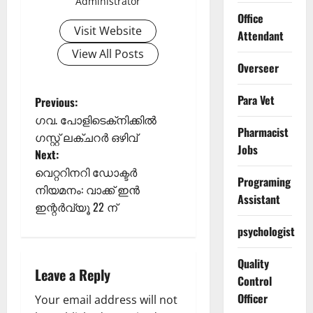
Administrator
Office
Visit Website
Attendant
View All Posts
Overseer
P
Para Vet
Previous:
ഗവ. പോളിടെക്‌നിക്കിൽ
o
Pharmacist
ഗസ്റ്റ് ലക്ചറർ ഒഴിവ്
Jobs
Next:
s
വെറ്ററിനറി ഡോക്ടര്‍
Programing
t
നിയമനം: വാക്ക് ഇന്‍
Assistant
ഇന്റര്‍വ്യൂ 22 ന്
n
psychologist
a
Quality
Leave a Reply
v
Control
Officer
Your email address will not
i