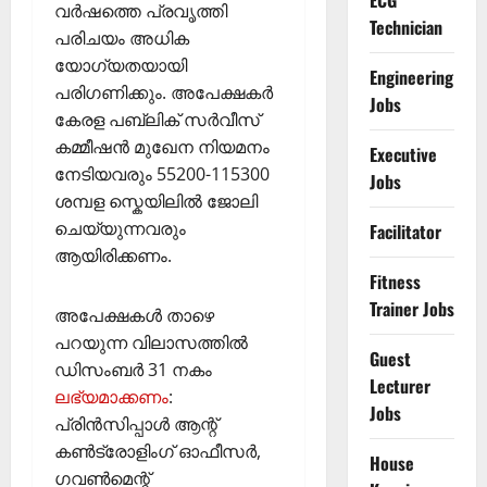
ECG
വർഷത്തെ പ്രവൃത്തി
Technician
പരിചയം അധിക
യോഗ്യതയായി
Engineering
പരിഗണിക്കും. അപേക്ഷകർ
Jobs
കേരള പബ്ലിക് സർവീസ്
കമ്മീഷൻ മുഖേന നിയമനം
Executive
നേടിയവരും 55200-115300
Jobs
ശമ്പള സ്കെയിലിൽ ജോലി
ചെയ്യുന്നവരും
Facilitator
ആയിരിക്കണം.
Fitness
Trainer Jobs
അപേക്ഷകൾ താഴെ
പറയുന്ന വിലാസത്തിൽ
Guest
ഡിസംബർ 31 നകം
Lecturer
ലഭ്യമാക്കണം
:
Jobs
പ്രിൻസിപ്പാൾ ആന്റ്
കൺട്രോളിംഗ് ഓഫീസർ,
House
ഗവൺമെന്റ്