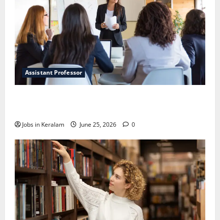
Assistant Professor
വടകര കോളേജ് ഓഫ് എഞ്ചിനീയറിങ്ങില്‍
അസി. പ്രൊഫസര്‍ നിയമനം
Jobs in Keralam
June 25, 2026
0