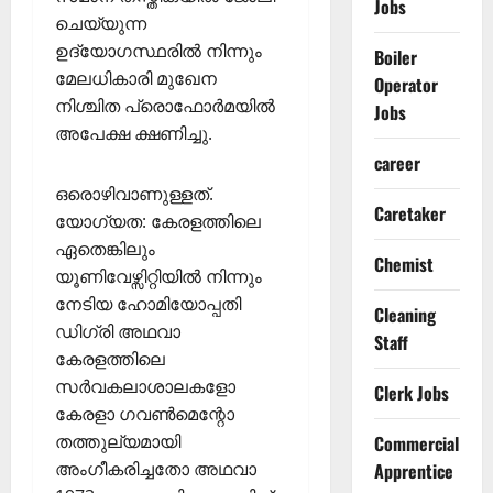
Jobs
ചെയ്യുന്ന
ഉദ്യോഗസ്ഥരിൽ നിന്നും
Boiler
മേലധികാരി മുഖേന
Operator
നിശ്ചിത പ്രൊഫോർമയിൽ
Jobs
അപേക്ഷ ക്ഷണിച്ചു.
career
ഒരൊഴിവാണുള്ളത്.
Caretaker
യോഗ്യത: കേരളത്തിലെ
ഏതെങ്കിലും
Chemist
യൂണിവേഴ്സിറ്റിയിൽ നിന്നും
നേടിയ ഹോമിയോപ്പതി
Cleaning
ഡിഗ്രി അഥവാ
Staff
കേരളത്തിലെ
സർവകലാശാലകളോ
Clerk Jobs
കേരളാ ഗവൺമെന്റോ
തത്തുല്യമായി
Commercial
അംഗീകരിച്ചതോ അഥവാ
Apprentice