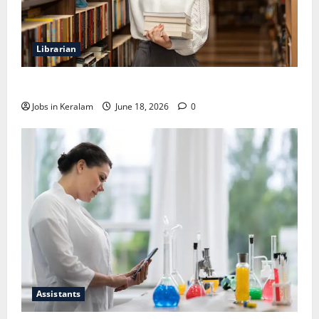
Librarian
ലൈബ്രേറിയന്‍ ഒഴിവ്; അഭിമുഖം ജൂണ്‍ 23ന്
Jobs in Keralam
June 18, 2026
0
Assistants