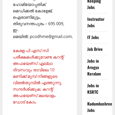
Keeping
ഹോമിയോപ്പതിക്
Jobs
മെഡിക്കൽ കോളേജ്,
ഐരാണിമുട്ടം,
Instructor
തിരുവനന്തപുരം – 695 009,
Jobs
ഇ-
മെയിൽ: pcodhme@gmail.com.
IT Jobs
Job Drive
കേരള പി എസ് സി
പരീക്ഷകള്‍ക്കുവേണ്ട കറന്റ്
Jobs in
അഫയേഴ്‌സ് എല്ലാ
Arogya
ദിവസവും രാവിലെ 10
Keralam
മണിക്ക് മുമ്പ് നിങ്ങളുടെ
വിരല്‍തുമ്പില്‍ എത്തുന്നു.
Jobs in
സന്ദര്‍ശിക്കുക: കറന്റ്
KSRTC
അഫയേഴ്‌സ് മലയാളം
ഡോട് കോം
Kudumbashree
Jobs