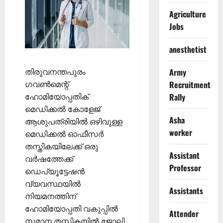
Agriculture
Jobs
anesthetist
തിരുവനന്തപുരം
Army
ഗവൺമെന്റ്
Recruitment
ഹോമിയോപ്പതിക്
Rally
മെഡിക്കൽ കോളേജ്
Asha
ആശുപത്രിയിൽ ഒഴിവുള്ള
worker
മെഡിക്കൽ ഓഫീസർ
തസ്തികയിലേക്ക് ഒരു
Assistant
വർഷത്തേക്ക്
Professor
ഡെപ്യൂട്ടേഷൻ
വ്യവസ്ഥയിൽ
Assistants
നിയമനത്തിന്
ഹോമിയോപ്പതി വകുപ്പിൽ
Attender
സമാന തസ്തികയിൽ ജോലി