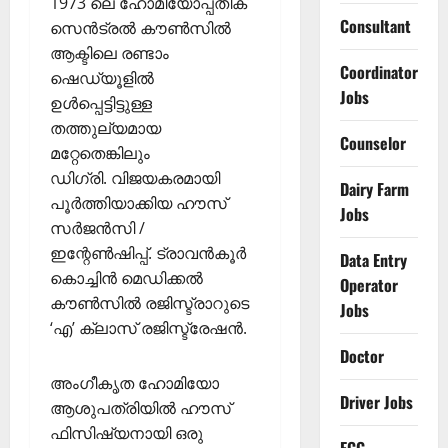
1973 ലെ ഹോമിയോപ്പതിക്
Consultant
സെൻട്രൽ കൗൺസിൽ
ആക്ടിലെ രണ്ടാം
Coordinator
ഷെഡ്യൂളിൽ
Jobs
ഉൾപ്പെട്ടിട്ടുള്ള
തത്തുല്യമായ
Counselor
മറ്റേതെങ്കിലും
ഡിഗ്രി. വിജയകരമായി
Dairy Farm
പൂർത്തിയാക്കിയ ഹൗസ്
Jobs
സർജൻസി /
ഇന്റേൺഷിപ്പ്. ട്രാവൻകൂർ
Data Entry
കൊച്ചിൻ മെഡിക്കൽ
Operator
കൗൺസിൽ രജിസ്ട്രാറുടെ
Jobs
‘എ’ ക്ലാസ് രജിസ്ട്രേഷൻ.
Doctor
അംഗീകൃത ഹോമിയോ
Driver Jobs
ആശുപത്രിയിൽ ഹൗസ്
ഫിസിഷ്യനായി ഒരു