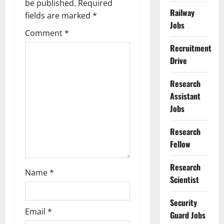
be published.
Required
Railway
g
fields are marked
*
Jobs
Comment
*
a
Recruitment
t
Drive
i
Research
Assistant
o
Jobs
n
Research
Fellow
Research
Name
*
Scientist
Security
Email
*
Guard Jobs