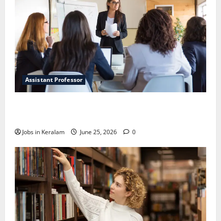
Assistant Professor
വടകര കോളേജ് ഓഫ് എഞ്ചിനീയറിങ്ങില്‍
അസി. പ്രൊഫസര്‍ നിയമനം
Jobs in Keralam
June 25, 2026
0