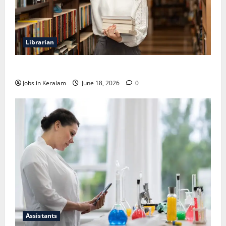
Librarian
ലൈബ്രേറിയന്‍ ഒഴിവ്; അഭിമുഖം ജൂണ്‍ 23ന്
Jobs in Keralam
June 18, 2026
0
Assistants