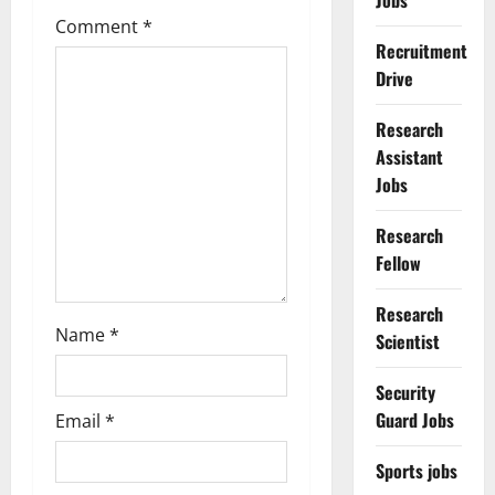
Jobs
a
Comment
*
Recruitment
t
Drive
i
Research
o
Assistant
Jobs
n
Research
Fellow
Research
Name
*
Scientist
Security
Guard Jobs
Email
*
Sports jobs