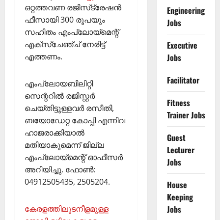
ഒറ്റത്തവണ രജിസ്‌ട്രേഷന്‍
Engineering
ഫീസായി 300 രൂപയും
Jobs
സഹിതം എംപ്ലോയ്‌മെന്റ്
എക്‌സ്‌ചേഞ്ച് നേരിട്ട്
Executive
എത്തണം.
Jobs
Facilitator
എംപ്ലോയബിലിറ്റി
സെന്ററില്‍ രജിസ്റ്റര്‍
Fitness
ചെയ്തിട്ടുള്ളവര്‍ രസീതി,
Trainer Jobs
ബയോഡേറ്റ കോപ്പി എന്നിവ
ഹാജരാക്കിയാല്‍
Guest
മതിയാകുമെന്ന് ജില്ല
Lecturer
എംപ്ലോയ്‌മെന്റ് ഓഫീസര്‍
Jobs
അറിയിച്ചു. ഫോണ്‍:
04912505435, 2505204.
House
Keeping
കേരളത്തിലുടനീളമുള്ള
Jobs