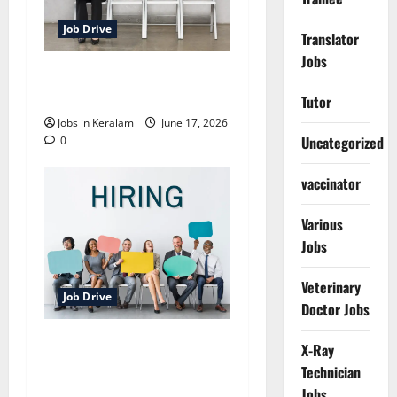
Job Drive
Translator
Jobs
തിരുവനന്തപുരത്ത്‌
ജോബ് ഡ്രൈവ് 20ന്
Tutor
Jobs in Keralam
June 17, 2026
Uncategorized
0
vaccinator
Various
Jobs
Veterinary
Job Drive
Doctor Jobs
കോഴിക്കോട് വിവിധ
X-Ray
ഒഴിവുകള്‍; അഭിമുഖം
Technician
ജൂണ്‍ 18 മുതല്‍
Jobs