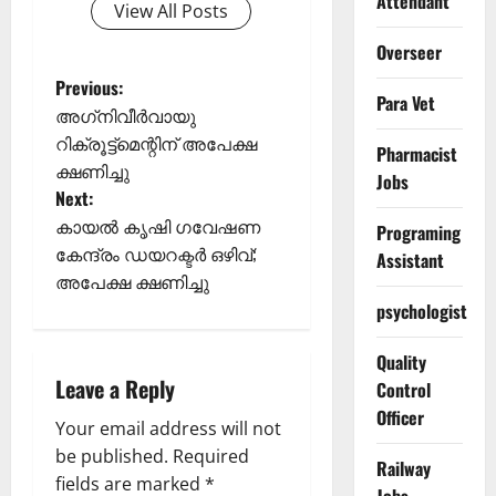
Attendant
View All Posts
Overseer
P
Previous:
Para Vet
അഗ്‌നിവീര്‍വായു
o
റിക്രൂട്ട്‌മെന്റിന് അപേക്ഷ
Pharmacist
ക്ഷണിച്ചു
s
Jobs
Next:
t
കായൽ കൃഷി ഗവേഷണ
Programing
കേന്ദ്രം ഡയറക്ടർ ഒഴിവ്‌;
Assistant
n
അപേക്ഷ ക്ഷണിച്ചു
psychologist
a
Quality
v
Leave a Reply
Control
i
Officer
Your email address will not
g
be published.
Required
Railway
fields are marked
*