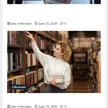
വടകര കോളേജ് ഓഫ് എഞ്ചിനീയറിങ്ങില്‍
അസി. പ്രൊഫസര്‍ നിയമനം
Jobs in Keralam
June 25, 2026
0
Librarian
ലൈബ്രേറിയന്‍ ഒഴിവ്; അഭിമുഖം ജൂണ്‍ 23ന്
Jobs in Keralam
June 18, 2026
0