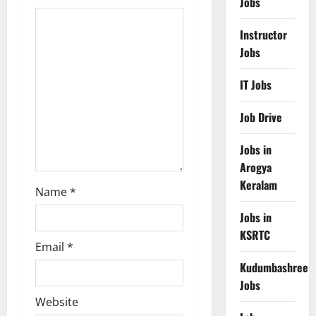
a
Jobs
t
Instructor
Jobs
i
IT Jobs
o
Job Drive
n
Jobs in
Arogya
Keralam
Name
*
Jobs in
KSRTC
Email
*
Kudumbashree
Jobs
Website