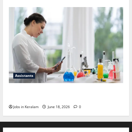
Assistants
സയന്റിഫിക് അപ്രന്റീസ്; അഭിമുഖം ജൂണ്‍
30ന്
Jobs in Keralam
June 18, 2026
0