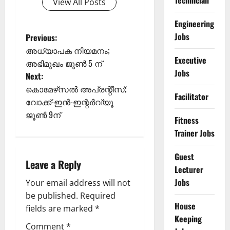
Technician
View All Posts
Engineering
P
Jobs
Previous:
അധ്യാപക നിയമനം;
o
Executive
അഭിമുഖം ജൂണ്‍ 5 ന്
Jobs
Next:
s
കൊമേഴ്‌സല്‍ അപ്രന്റീസ്;
Facilitator
t
വോക്ക്-ഇന്‍-ഇന്റര്‍വ്യൂ
ജൂണ്‍ 9ന്
Fitness
n
Trainer Jobs
a
Guest
Leave a Reply
v
Lecturer
Jobs
Your email address will not
i
be published.
Required
House
g
fields are marked
*
Keeping
Comment
*