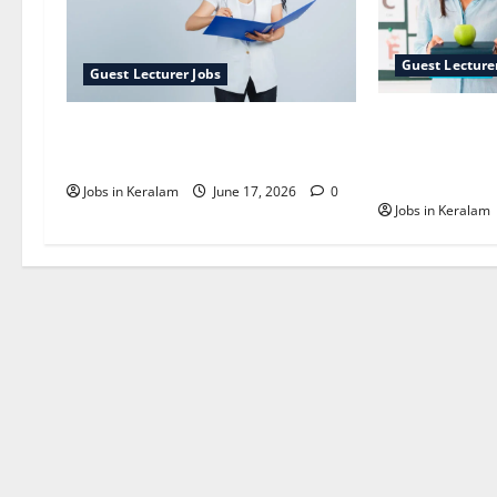
Guest Lecture
Guest Lecturer Jobs
അധ്യാപക ഒ
ജേർണലിസം ഗസ്റ്റ് ലക്ചർ
ഇന്റര്‍വ്യൂ
ഒഴിവ്
അറിയാം
Jobs in Keralam
June 17, 2026
0
Jobs in Keralam