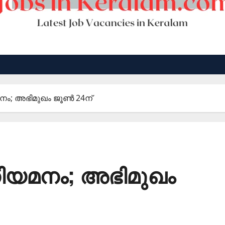
നം; അഭിമുഖം ജൂണ്‍ 24ന്
നിയമനം; അഭിമുഖം