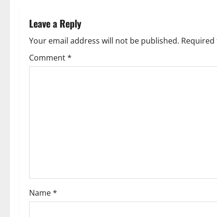
n
Leave a Reply
a
Your email address will not be published.
Required 
v
Comment
*
i
g
a
t
i
o
Name
*
n