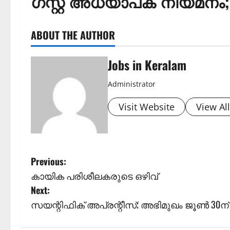
ഗസ്റ്റ് അധ്യാപക നിയമനം;
ABOUT THE AUTHOR
Jobs in Keralam
Administrator
Visit Website
View Al
P
Previous:
കായിക പരിശീലകരുടെ ഒഴിവ്
o
Next:
s
സയന്റിഫിക് അപ്രന്റീസ്; അഭിമുഖം ജൂണ്‍ 30ന്
t