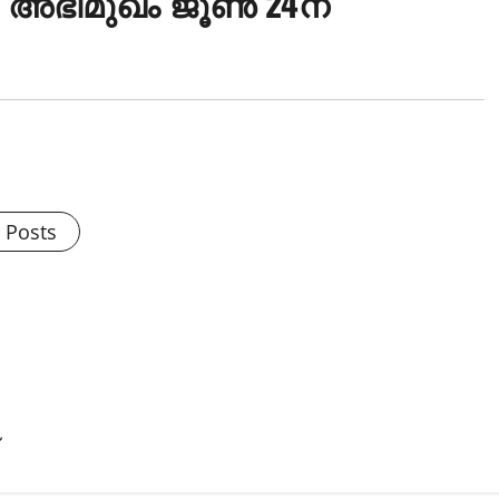
 അഭിമുഖം ജൂണ്‍ 24ന്
l Posts