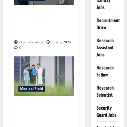
Railway
Jobs
കോഴിക്കോട്‌ മെഡിക്കല്‍
ഓഫീസര്‍, ഫാര്‍മസിസ്റ്റ്,
Recruitment
നഴ്സിങ് അസിസ്റ്റന്റ്
Drive
നിയമനം
Research
Jobs in Keralam
June 2, 2026
Assistant
0
Jobs
Research
Fellow
Research
Medical Field
Scientist
വയനാട്‌
Security
കുടുംബാരോഗ്യ
Guard Jobs
കേന്ദ്രത്തിൽ ഡോക്ടര്‍
മുതല്‍ ഡ്രൈവരെ