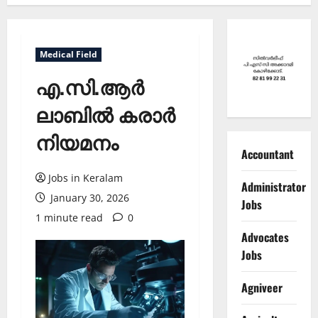
Medical Field
എ.സി.ആർ
ലാബിൽ കരാർ
നിയമനം
Accountant
Jobs in Keralam
Administrator
January 30, 2026
Jobs
1 minute read
0
Advocates
Jobs
Agniveer