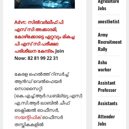
Agriculture
Jobs
anesthetist
Advt: സില്‍വര്‍ലീഫ് പി
എസ് സി അക്കാദമി,
Army
കോഴിക്കോട്ടെ ഏറ്റവും മികച്ച
Recruitment
പി എസ് സി പരീക്ഷാ
Rally
പരിശീലന കേന്ദ്രം
Join
Now: 82 81 99 22 31
Asha
worker
കേരള ഹെൽത്ത് റിസർച്ച്
ആൻഡ് വെൽഫെയർ
Assistant
സൊസൈറ്റി
Professor
(കെ.എച്ച്.ആർ.ഡബ്ല്യു.എസ്)
എ.സി.ആർ ലാബിൽ ചീഫ്
Assistants
ടെക്നിക്കൽ ഓഫീസർ,
Attender
സയന്റിഫിക്
ഓഫീസർ
Jobs
തസ്തികകളിൽ