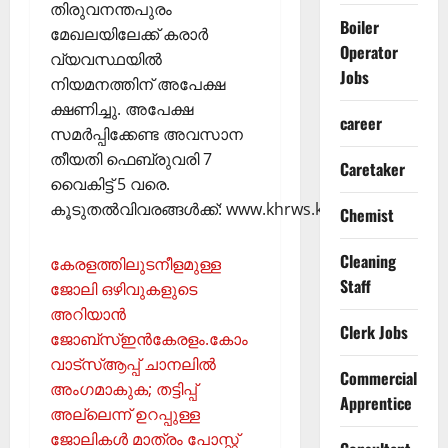
തിരുവനന്തപുരം
Boiler
മേഖലയിലേക്ക് കരാർ
Operator
വ്യവസ്ഥയിൽ
Jobs
നിയമനത്തിന് അപേക്ഷ
ക്ഷണിച്ചു. അപേക്ഷ
career
സമർപ്പിക്കേണ്ട അവസാന
തീയതി ഫെബ്രുവരി 7
Caretaker
വൈകിട്ട് 5 വരെ.
കൂടുതൽവിവരങ്ങൾക്ക്: www.khrws.kerala.gov.in.
Chemist
Cleaning
കേരളത്തിലുടനീളമുള്ള
Staff
ജോലി ഒഴിവുകളുടെ
അറിയാന്‍
Clerk Jobs
ജോബ്‌സ്ഇന്‍കേരളം.കോം
വാട്‌സ്ആപ്പ് ചാനലില്‍
Commercial
അംഗമാകുക; തട്ടിപ്പ്
Apprentice
അല്ലെന്ന് ഉറപ്പുള്ള
ജോലികള്‍ മാത്രം പോസ്റ്റ്