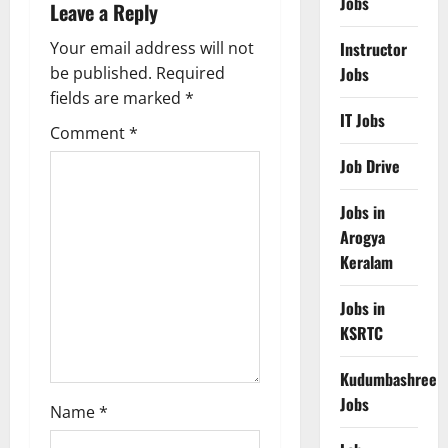
Jobs
Leave a Reply
v
Your email address will not
Instructor
i
be published.
Required
Jobs
g
fields are marked
*
IT Jobs
Comment
*
a
Job Drive
t
Jobs in
i
Arogya
Keralam
o
n
Jobs in
KSRTC
Kudumbashree
Jobs
Name
*