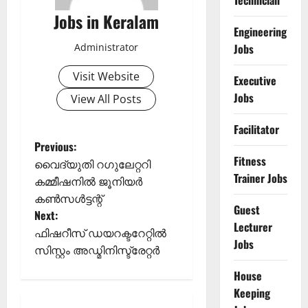
Technician
Jobs in Keralam
Engineering
Administrator
Jobs
Visit Website
Executive
Jobs
View All Posts
Facilitator
P
Previous:
Fitness
വൈദ്യുതി റഗുലേറ്ററി
o
Trainer Jobs
കമ്മീഷനിൽ ജൂനിയർ
കൺസൾട്ടന്റ്
s
Guest
Next:
Lecturer
t
ഫിഷറീസ് ഡയറക്ടറേറ്റിൽ
Jobs
സിസ്റ്റം അഡ്മിനിസ്ട്രേറ്റർ
n
House
a
Keeping