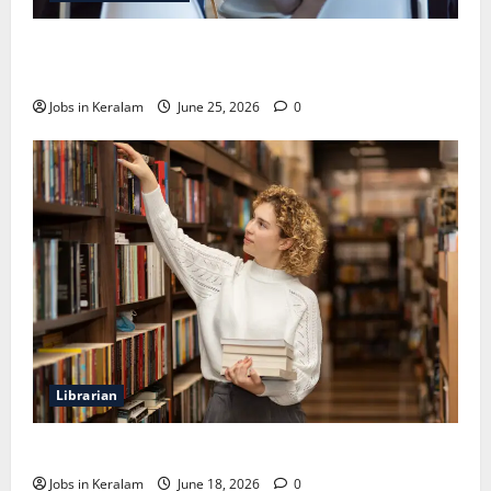
വടകര കോളേജ് ഓഫ് എഞ്ചിനീയറിങ്ങില്‍
അസി. പ്രൊഫസര്‍ നിയമനം
Jobs in Keralam
June 25, 2026
0
Librarian
ലൈബ്രേറിയന്‍ ഒഴിവ്; അഭിമുഖം ജൂണ്‍ 23ന്
Jobs in Keralam
June 18, 2026
0