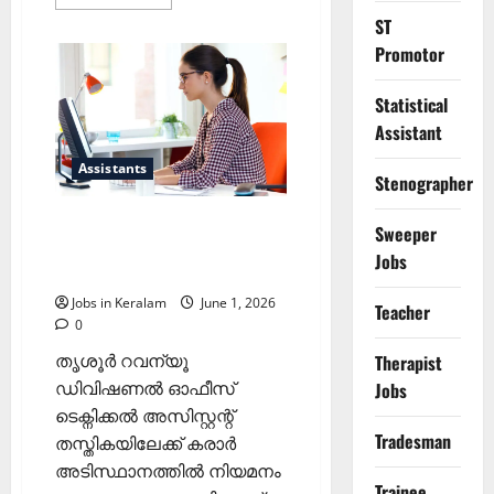
more
about
ST
അധ്യാപക
നിയമനം;
Promotor
അഭിമുഖം
ജൂണ്‍
5
Statistical
ന്
Assistant
Assistants
Stenographer
ടെക്നിക്കൽ അസിസ്റ്റന്റ്
Sweeper
തസ്തികയിലേക്ക് കരാർ
Jobs
നിയമനം
Jobs in Keralam
June 1, 2026
Teacher
0
തൃശൂർ റവന്യൂ
Therapist
ഡിവിഷണൽ ഓഫീസ്
Jobs
ടെക്നിക്കൽ അസിസ്റ്റന്റ്
Tradesman
തസ്തികയിലേക്ക് കരാർ
അടിസ്ഥാനത്തിൽ നിയമനം
Trainee