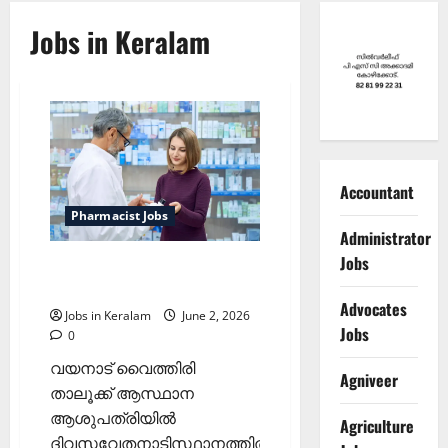
Jobs in Keralam
Accountant
Pharmacist Jobs
Administrator
Jobs
ഫാര്‍മസിസ്റ്റ് നിയമനം;
ജൂണ്‍ 11ന് അഭിമുഖം
Advocates
Jobs in Keralam
June 2, 2026
Jobs
0
വയനാട്‌ വൈത്തിരി
Agniveer
താലൂക്ക് ആസ്ഥാന
ആശുപത്രിയില്‍
Agriculture
ദിവസവേതനാടിസ്ഥാനത്തില്‍