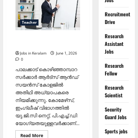
Jobs
ഒഴിവ്
Recruitment
Drive
Teacher
Research
അധ്യാപക നിയമനം;
Assistant
അഭിമുഖം ജൂണ്‍ 5 ന്
Jobs
Jobs in Keralam
June 1, 2026
0
Research
പാലക്കാട്‌ കൊഴിഞ്ഞാമ്പാറ
Fellow
സര്‍ക്കാര്‍ ആര്‍ട്സ് ആന്‍ഡ്
സയന്‍സ് കോളജില്‍
Research
അതിഥി അധ്യാപകരെ
Scientist
നിയമിക്കുന്നു. കോമേഴ്‌സ്,
ഇംഗ്ലീഷ് വിഭാഗത്തില്‍
Security
യു.ജി.സി നെറ്റ്, പി.എച്ച്.ഡി
Guard Jobs
യോഗ്യതയുള്ളവര്‍ക്കാണ്...
Sports jobs
Read
Read More