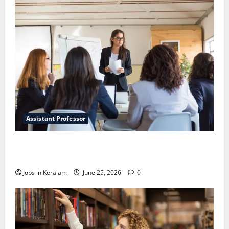
Assistant Professor
വടകര കോളേജ് ഓഫ് എഞ്ചിനീയറിങ്ങില്‍
അസി. പ്രൊഫസര്‍ നിയമനം
Jobs in Keralam
June 25, 2026
0