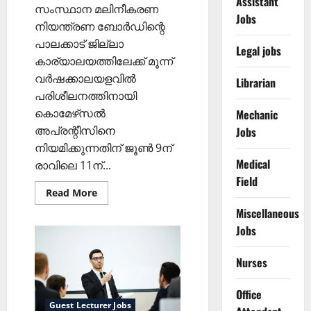
Assistant
സംസ്ഥാന മലിനീകരണ
Jobs
നിയന്ത്രണ ബോര്‍ഡിന്റെ
പാലക്കാട്‌ ജില്ലാ
Legal jobs
കാര്യാലയത്തിലേക്ക് മൂന്ന്
വര്‍ഷക്കാലയളവില്‍
Librarian
പരിശീലനത്തിനായി
കൊമേഴ്‌സല്‍
Mechanic
അപ്രന്റീസിനെ
Jobs
നിയമിക്കുന്നതിന് ജൂണ്‍ 9ന്
Medical
രാവിലെ 11ന്...
Field
Read
Read More
more
about
Miscellaneous
കൊമേഴ്‌സല്‍
Jobs
അപ്രന്റീസ്;
വോക്ക്-
ഇന്‍-
ഇന്റര്‍വ്യൂ
Nurses
ജൂണ്‍
9ന്
Office
Guest Lecturer Jobs