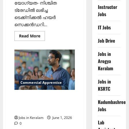
യോഗ്യത- നിശ്ചിത
Instructor
ട്രേഡില്‍ ലഭിച്ച
Jobs
ടെക്ക്‌നിക്കല്‍ ഹയര്‍
സെക്കന്‍ഡറി...
IT Jobs
Read
Read More
more
Job Drive
about
വിവിധ
തസ്തികകളിലേക്ക്‌
Jobs in
വോക്ക്
ഇന്‍
Arogya
ഇന്റര്‍വ്യൂ
Keralam
അഞ്ചിന്
Jobs in
Commercial Apprentice
KSRTC
കൊമേഴ്‌സല്‍ അപ്രന്റീസ്;
Kudumbashree
വോക്ക്-ഇന്‍-ഇന്റര്‍വ്യൂ
Jobs
ജൂണ്‍ 9ന്
Jobs in Keralam
June 1, 2026
Lab
0