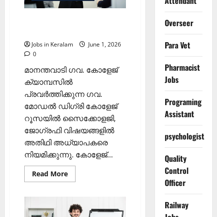
Attendant
ഗവണ്‍മെന്റ് കോളെജില്‍
Overseer
അതിഥി അധ്യാപക ഒഴിവ്
Para Vet
Jobs in Keralam
June 1, 2026
0
Pharmacist
മാനന്തവാടി ഗവ. കോളേജ്
Jobs
ക്യാമ്പസില്‍
പ്രവര്‍ത്തിക്കുന്ന ഗവ.
Programing
മോഡല്‍ ഡിഗ്രി കോളേജ്
Assistant
റൂസയില്‍ സൈക്കോളജി,
ജോഗ്രഫി വിഷയങ്ങളില്‍
psychologist
അതിഥി അധ്യാപകരെ
നിയമിക്കുന്നു. കോളേജ്...
Quality
Control
Read
Read More
more
Officer
about
ഗവണ്‍മെന്റ്
കോളെജില്‍
Railway
അതിഥി
അധ്യാപക