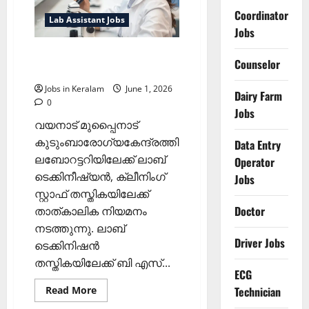
Coordinator
Lab Assistant Jobs
Jobs
ലാബ് ടെക്‌നീഷന്‍ നിയമനം;
Counselor
കൂടിക്കാഴ്ച്ച ജൂണ്‍ 8ന്‌
Jobs in Keralam
June 1, 2026
Dairy Farm
0
Jobs
വയനാട്‌ മുപ്പൈനാട്
കുടുംബാരോഗ്യകേന്ദ്രത്തിലെ
Data Entry
ലബോറട്ടറിയിലേക്ക് ലാബ്
Operator
ടെക്കിനീഷ്യന്‍, ക്ലീനിംഗ്
Jobs
സ്റ്റാഫ് തസ്തികയിലേക്ക്
Doctor
താത്കാലിക നിയമനം
നടത്തുന്നു. ലാബ്
Driver Jobs
ടെക്കിനിഷന്‍
തസ്തികയിലേക്ക് ബി എസ്...
ECG
Read
Read More
Technician
more
about