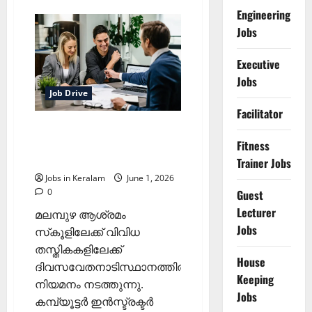
ലാബ്
Engineering
ടെക്‌നീഷന്‍
നിയമനം;
Jobs
കൂടിക്കാഴ്ച്ച
ജൂണ്‍
8ന്‌
Executive
Jobs
Job Drive
Facilitator
വിവിധ തസ്തികകളിലേക്ക്‌
വോക്ക് ഇന്‍ ഇന്റര്‍വ്യൂ
Fitness
അഞ്ചിന്
Trainer Jobs
Jobs in Keralam
June 1, 2026
0
Guest
Lecturer
മലമ്പുഴ ആശ്രമം
Jobs
സ്‌കൂളിലേക്ക് വിവിധ
തസ്തികകളിലേക്ക്
House
ദിവസവേതനാടിസ്ഥാനത്തില്‍
Keeping
നിയമനം നടത്തുന്നു.
Jobs
കമ്പ്യൂട്ടര്‍ ഇന്‍സ്ട്രക്ടര്‍