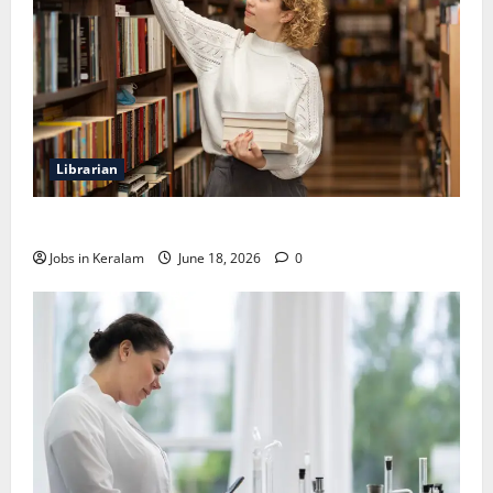
Librarian
ലൈബ്രേറിയന്‍ ഒഴിവ്; അഭിമുഖം ജൂണ്‍ 23ന്
Jobs in Keralam
June 18, 2026
0