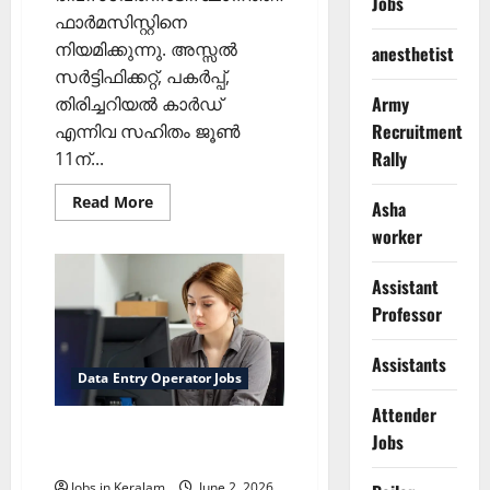
Jobs
ഫാര്‍മസിസ്റ്റിനെ
നിയമിക്കുന്നു. അസ്സല്‍
anesthetist
സര്‍ട്ടിഫിക്കറ്റ്, പകര്‍പ്പ്,
Army
തിരിച്ചറിയല്‍ കാര്‍ഡ്
Recruitment
എന്നിവ സഹിതം ജൂണ്‍
Rally
11ന്...
Read
Read More
Asha
more
about
worker
ഫാര്‍മസിസ്റ്റ്
നിയമനം;
ജൂണ്‍
Assistant
11ന്
അഭിമുഖം
Professor
Assistants
Data Entry Operator Jobs
Attender
ഡാറ്റാ എന്‍ട്രി ഓപ്പറേറ്റര്‍
Jobs
ഒഴിവ്
Jobs in Keralam
June 2, 2026