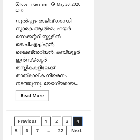
Jobs in Keralam
May 30, 2026
0
നൂൽപ്പുഴ രാജീവ് ഗാന്ധി
സ്മാരക ആശ്രമം ഹയർ
സെക്കന്ററി സ്കൂളിൽ
ജെ.പി.എച്ച്.എൻ,
ലൈബ്രേറിയൻ, കമ്പ്യൂട്ടർ
ഇൻസ്‌ട്രക്ടർ
തസ്തികകളിലേക്ക്
താത്കാലിക നിയമനം
നടത്തുന്നു. യോഗ്യരായ...
Read
Read More
more
about
ജെ.പി.എച്ച്.എൻ,
ലൈബ്രേറിയൻ,
കമ്പ്യൂട്ടർ
Posts
Previous
1
2
3
4
ഇൻസ്‌ട്രക്ടർ
നിയമനം
5
6
7
…
22
Next
pagination