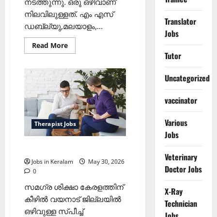
നടത്തുന്നു. ഒരു ഒഴിവാണ്
നിലവിലുള്ളത്. എം എസ്
Translator
ഡബ്ല്യു,മലയാളം,...
Jobs
Read
Read More
more
Tutor
about
ടെക്നിക്കൽ
അസിസ്റ്റന്റ്
Uncategorized
തസ്തികയിലേക്ക്
കരാർ
നിയമനം
vaccinator
Various
Therapist Jobs
Jobs
തെറാപിസ്റ്റ് നിയമനം
Veterinary
Jobs in Keralam
May 30, 2026
Doctor Jobs
0
സമഗ്ര ശിക്ഷാ കേരളത്തിന്
X-Ray
കീഴിൽ വയനാട്‌ ജില്ലയിൽ
Technician
ഒഴിവുള്ള സ്‌പീച്ച്
Jobs