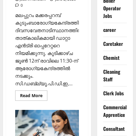
Boiler
0
Operator
മലപ്പുറം മക്കരപ്പറമ്പ്
Jobs
കുടുംബാരോഗ്യകേന്ദ്രത്തില്‍
career
ദിവസവേതനാടിസ്ഥാനത്തില്‍
താത്കാലികമായി ഡാറ്റാ
Caretaker
എന്‍ട്രി ഓപ്പറേറ്ററെ
നിയമിക്കുന്നു. കൂടിക്കാഴ്ച
Chemist
ജൂണ്‍ 12ന് രാവിലെ 11:30-ന്
ആരോഗ്യകേന്ദ്രത്തില്‍
Cleaning
നടക്കും.
Staff
സി.ഡബ്ല്യൂ.പി.ഡി.ഇ,...
Clerk Jobs
Read
Read More
more
about
Commercial
ഡാറ്റാ
എന്‍ട്രി
Apprentice
ഓപ്പറേറ്റര്‍
ഒഴിവ്
Consultant